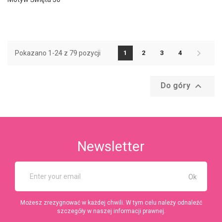
Pokazano 1-24 z 79 pozycji
1
2
3
4

Do góry
Newsletter
Możesz zrezygnować w każdej chwili. W tym celu należy odnaleźć
szczegóły w naszej informacji prawnej.