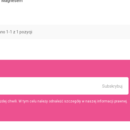
 Z Magnesem
o 1-1 z 1 pozycji
ej chwili. W tym celu należy odnaleźć szczegóły w naszej informacji prawnej.