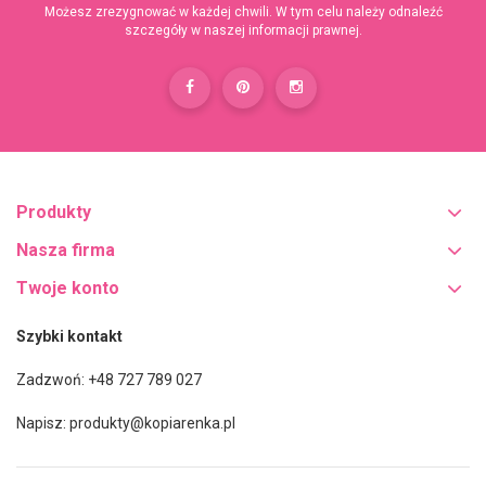
Możesz zrezygnować w każdej chwili. W tym celu należy odnaleźć
szczegóły w naszej informacji prawnej.
Produkty
Nasza firma
Twoje konto
Szybki kontakt
Zadzwoń: +48 727 789 027
Napisz:
produkty@kopiarenka.pl