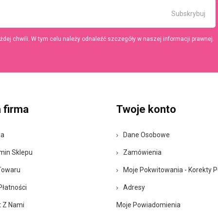
ej chwili. W tym celu należy odnaleźć szczegóły w naszej informacji prawnej.
 firma
Twoje konto
wa
Dane Osobowe
min Sklepu
Zamówienia
Towaru
Moje Pokwitowania - Korekty P
Płatności
Adresy
t Z Nami
Moje Powiadomienia