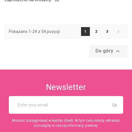
Pokazano 1-24 z 54 pozycji
1
2
3

Do góry
Newsletter
Możesz zrezygnować w każdej chwili. W tym celu należy odnaleźć
szczegóły w naszej informacji prawnej.