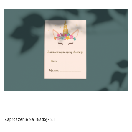
Zaproszenie Na 18stkę - 21