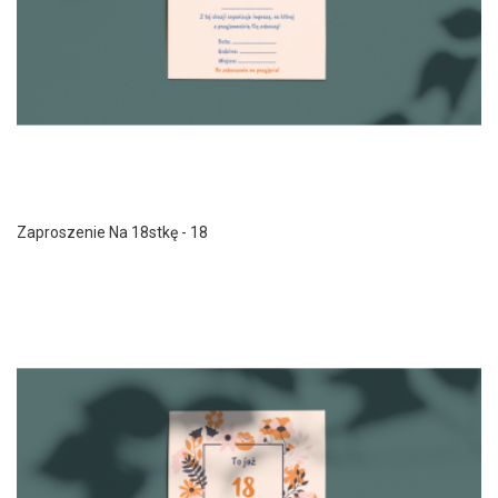
Zaproszenie Na 18stkę - 18