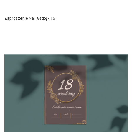
Zaproszenie Na 18stkę - 15