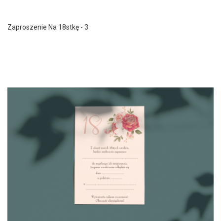
Zaproszenie Na 18stkę - 3