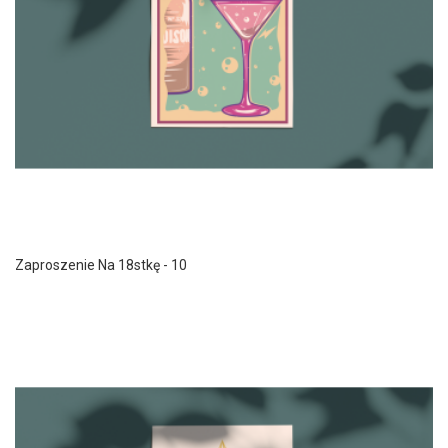
Zaproszenie Na 18stkę - 10