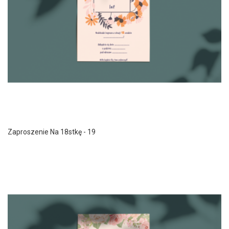
Zaproszenie Na 18stkę - 19