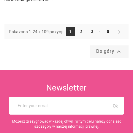
…
Pokazano 1-24 z 109 pozycji
1
2
3
5

Do góry
Newsletter
Możesz zrezygnować w każdej chwili. W tym celu należy odnaleźć
szczegóły w naszej informacji prawnej.