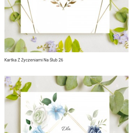
Kartka Z Życzeniami Na Ślub 26