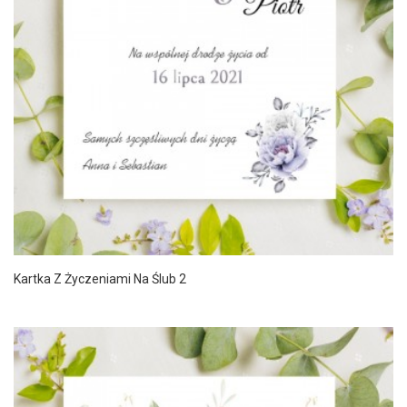
Kartka Z Życzeniami Na Ślub 2