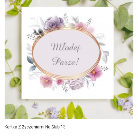
Kartka Z Życzeniami Na Ślub 13