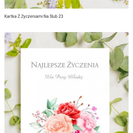
Kartka Z Życzeniami Na Ślub 23