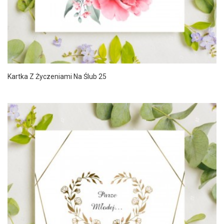
Kartka Z Życzeniami Na Ślub 25