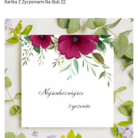
Kartka Z Życzeniami Na Ślub 22