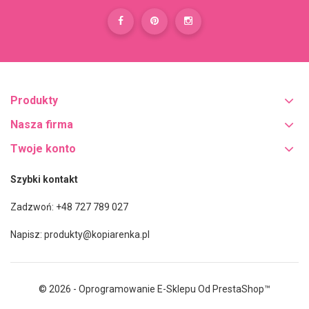
Produkty
Nasza firma
Twoje konto
Szybki kontakt
Zadzwoń: +48 727 789 027
Napisz:
produkty@kopiarenka.pl
© 2026 - Oprogramowanie E-Sklepu Od PrestaShop™