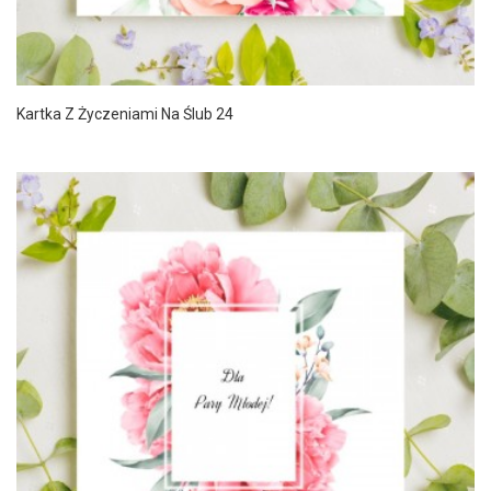
Kartka Z Życzeniami Na Ślub 24