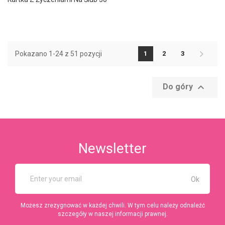
Pokazano 1-24 z 51 pozycji
1
2
3

Do góry
Newsletter
Możesz zrezygnować w każdej chwili. W tym celu należy odnaleźć
szczegóły w naszej informacji prawnej.