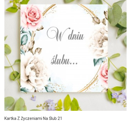
Kartka Z Życzeniami Na Ślub 21