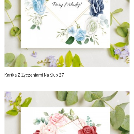
Kartka Z Życzeniami Na Ślub 27