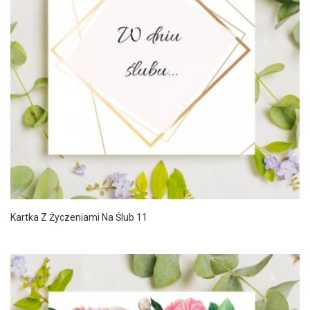
Kartka Z Życzeniami Na Ślub 11