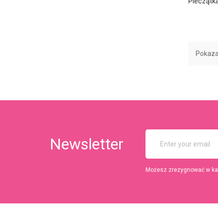
Pieczątk
Pokazan
Newsletter
Możesz zrezygnować w każd