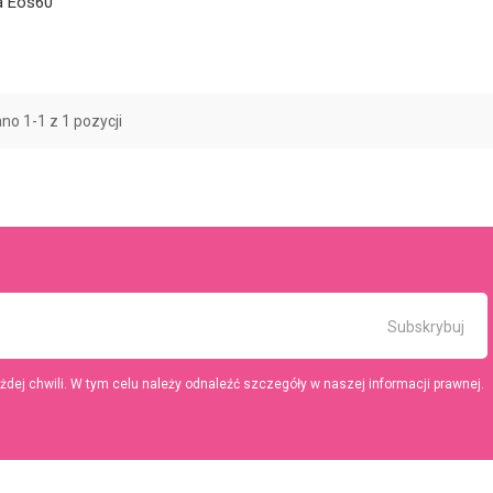
a Eos60
o 1-1 z 1 pozycji
ej chwili. W tym celu należy odnaleźć szczegóły w naszej informacji prawnej.