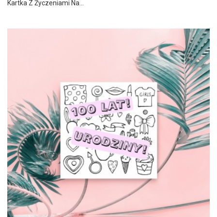
Kartka Z Życzeniami Na...