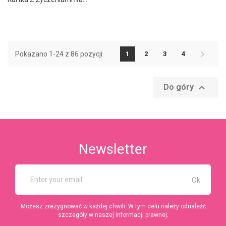
Pokazano 1-24 z 86 pozycji
1
2
3
4

Do góry
Newsletter
Możesz zrezygnować w każdej chwili. W tym celu należy odnaleźć
szczegóły w naszej informacji prawnej.