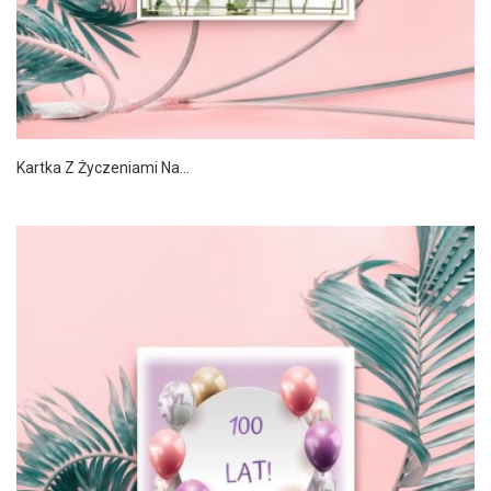
Kartka Z Życzeniami Na...