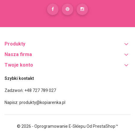
Produkty
Nasza firma
Twoje konto
Szybki kontakt
Zadzwoń: +48 727 789 027
Napisz:
produkty@kopiarenka.pl
© 2026 - Oprogramowanie E-Sklepu Od PrestaShop™