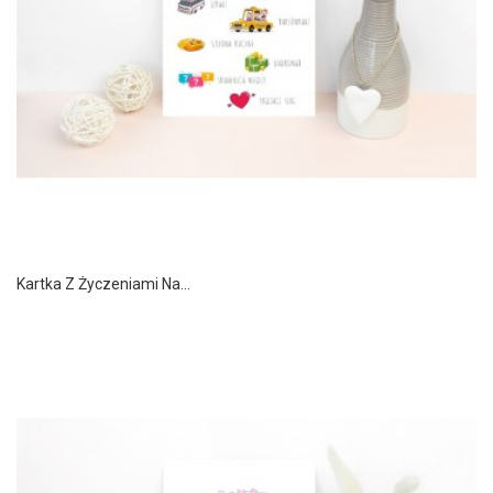
Kartka Z Życzeniami Na...