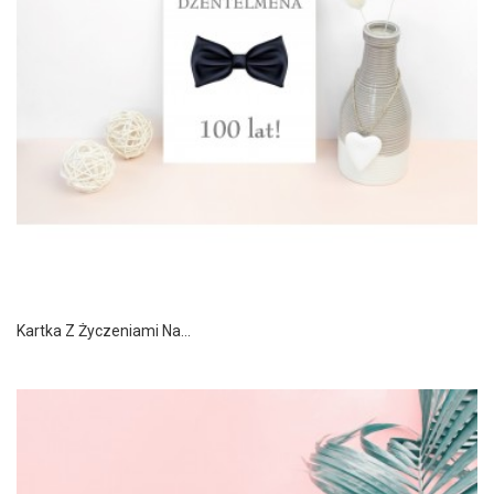
Kartka Z Życzeniami Na...