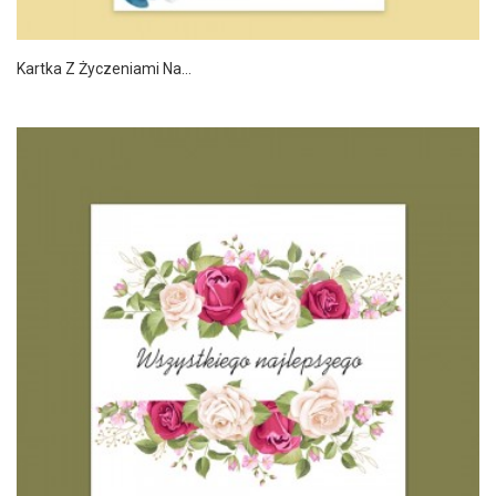
Kartka Z Życzeniami Na...