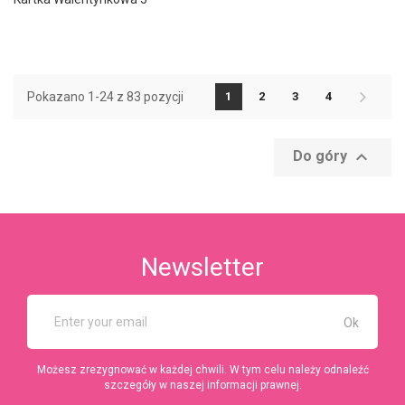
Pokazano 1-24 z 83 pozycji
1
2
3
4

Do góry
Newsletter
Możesz zrezygnować w każdej chwili. W tym celu należy odnaleźć
szczegóły w naszej informacji prawnej.