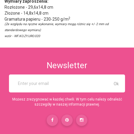
Wymiary zaproszenia:
Rozłożone - 29,6x14,8 cm
Złożone - 14,8x14,8 cm
2
Gramatura papieru - 230-250 g/m
(Ze względu na ręczne wykonanie, wymiary mogą różnic się +/- 2 mm od
standardowego wymiaru)
wzór - WF.KO.ZY.URO.020
Newsletter
Możesz zrezygnować w każdej chwili. W tym celu należy odnaleźć
szczegóły w naszej informacji prawnej.