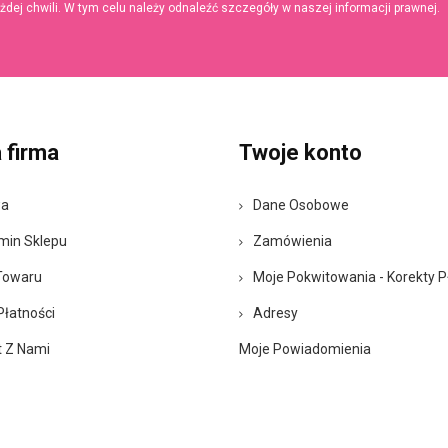
ej chwili. W tym celu należy odnaleźć szczegóły w naszej informacji prawnej.
 firma
Twoje konto
wa
Dane Osobowe
min Sklepu
Zamówienia
Towaru
Moje Pokwitowania - Korekty P
Płatności
Adresy
t Z Nami
Moje Powiadomienia