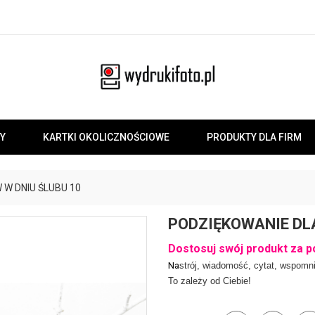
Y
KARTKI OKOLICZNOŚCIOWE
PRODUKTY DLA FIRM
W DNIU ŚLUBU 10
PODZIĘKOWANIE DL
Dostosuj swój produkt za p
Na
strój, wiadomość, cytat, wspomni
To zależy od Ciebie!