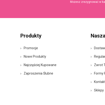
Możesz zrezygnować w każd
Produkty
Nasza
Promocje
Dosta
Nowe Produkty
Regula
Najczęściej Kupowane
Zwrot 
Zaproszenia Ślubne
Formy 
Kontak
Sklepy