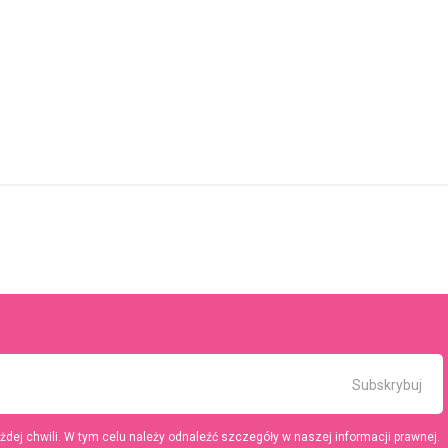
ej chwili. W tym celu należy odnaleźć szczegóły w naszej informacji prawnej.