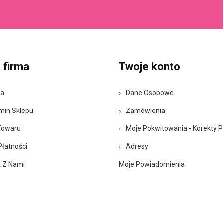
 firma
Twoje konto
wa
Dane Osobowe
min Sklepu
Zamówienia
Towaru
Moje Pokwitowania - Korekty P
Płatności
Adresy
t Z Nami
Moje Powiadomienia