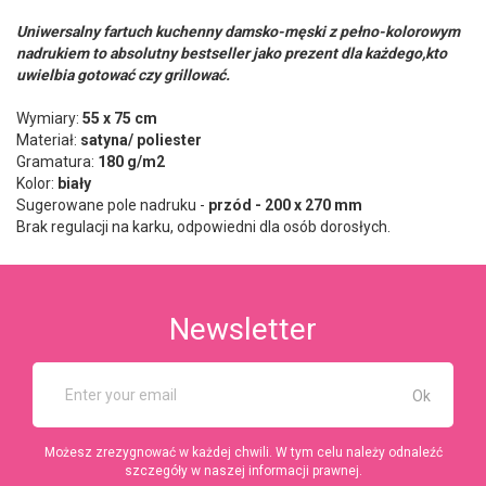
Uniwersalny fartuch kuchenny damsko-męski
z pełno-kolorowym
nadrukiem to absolutny bestseller jako prezent dla każdego,kto
uwielbia gotować czy grillować.
Wymiary:
55 x 75 cm
Materiał:
satyna/ poliester
Gramatura:
180 g/m2
Kolor:
biały
Sugerowane pole nadruku -
przód - 200 x 270 mm
Brak regulacji na karku, odpowiedni dla osób dorosłych.
Newsletter
Możesz zrezygnować w każdej chwili. W tym celu należy odnaleźć
szczegóły w naszej informacji prawnej.