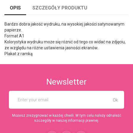
OPIS
SZCZEGÓŁY PRODUKTU
Bardzo dobra jakość wydruku,
na wysokiej jakości satynowanym
papierze.
Format A1
Kolorystyka wydruku może się różnić od tego co widać na zdjęciu,
z
e względu na różne ustawienia jasności ekranów.
Plakat z ramką
Newsletter
Możesz zrezygnować w każdej chwili. W tym celu należy odnaleźć
szczegóły w naszej informacji prawnej.